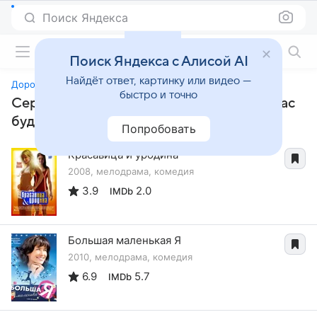
Поиск Яндекса
Фильмы онлайн
Поиск Яндекса с Алисой AI
Найдёт ответ, картинку или видео —
Дорогой, скоро нас будет трое
быстро и точно
Сериалы, похожие на «Дорогой, скоро нас
будет трое»
Попробовать
Красавица и уродина
2008, мелодрама, комедия
3.9
2.0
IMDb
Большая маленькая Я
2010, мелодрама, комедия
6.9
5.7
IMDb