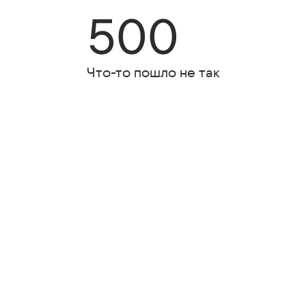
500
Что-то пошло не так