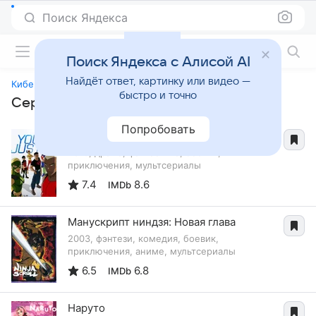
Поиск Яндекса
Фильмы онлайн
Поиск Яндекса с Алисой AI
Найдёт ответ, картинку или видео —
Киберслав
быстро и точно
Сериалы, похожие на «Киберслав»
Попробовать
Юная Лига справедливости
2010, драма, фантастика, боевик,
приключения, мультсериалы
7.4
8.6
IMDb
Манускрипт ниндзя: Новая глава
2003, фэнтези, комедия, боевик,
приключения, аниме, мультсериалы
6.5
6.8
IMDb
Наруто