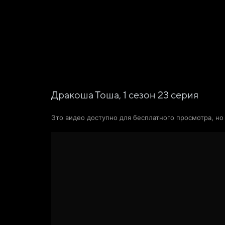
Поиск Яндекса
Фильмы
Сериалы
Новости и статьи
Дракоша Тоша,
1
сезон
23
серия
Это видео доступно для бесплатного просмотра, н