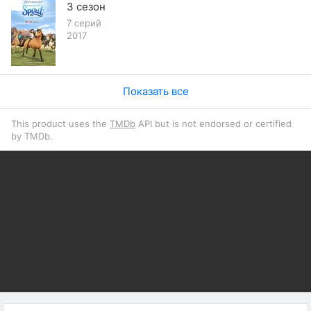
3 сезон
7 серий
2017
Показать все
This product uses the
TMDb
API but is not endorsed or certified
by TMDb.