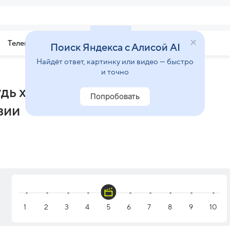
Телепрограмма
Звезды
Поиск Яндекса с Алисой AI
Найдёт ответ, картинку или видео — быстро
и точно
дь хорошее (сериал 2020) -
Попробовать
зии