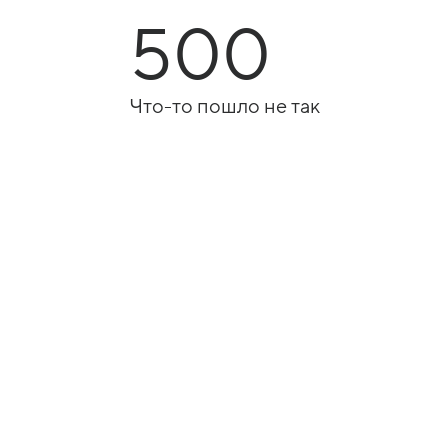
500
Что-то пошло не так