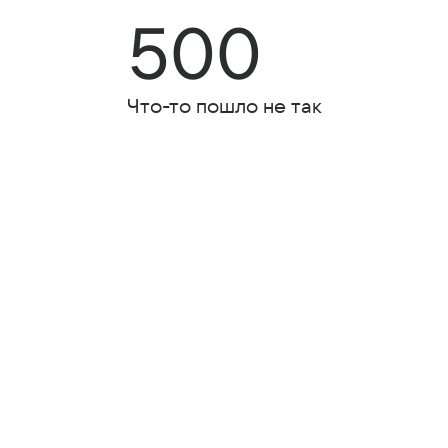
500
Что-то пошло не так