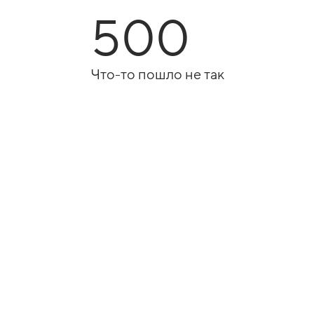
500
Что-то пошло не так