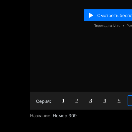
Смотреть бесп
Переход на ivi.ru
•
Ре
1
2
3
4
5
Серия:
Название:
Номер 309