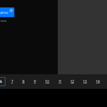
латно
клама
6
7
8
9
10
11
12
13
14