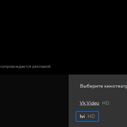
Телепрограмма
Звезды
о сопровождается рекламой.
Выберите кинотеат
Vk Video
HD
Ivi
HD