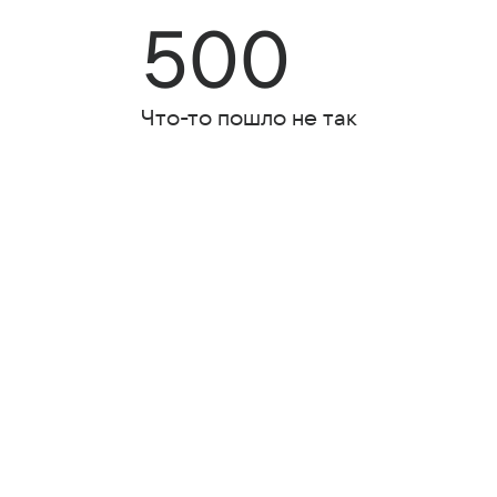
500
Что-то пошло не так