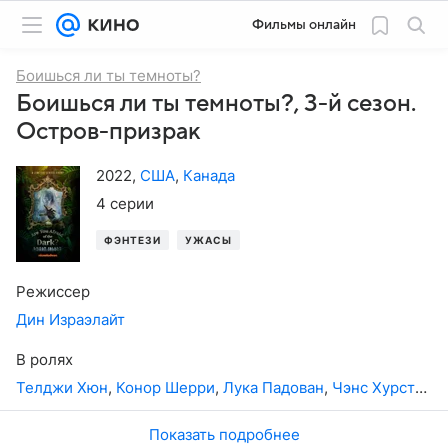
Фильмы онлайн
Боишься ли ты темноты?
Боишься ли ты темноты?, 3-й сезон.
Остров-призрак
2022
,
США
,
Канада
4 серии
ФЭНТЕЗИ
УЖАСЫ
Режиссер
Дин Израэлайт
В ролях
Телджи Хюн
,
Конор Шерри
,
Лука Падован
,
Чэнс Хурстфилд
Показать подробнее