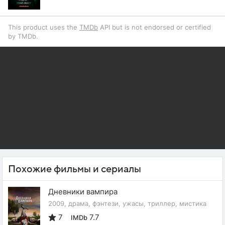
This product uses the
TMDb
API but is not endorsed or certified
by TMDb.
Похожие фильмы и сериалы
Дневники вампира
2009, драма, фэнтези, ужасы, триллер, мистика
7
7.7
IMDb