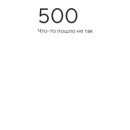
500
Что-то пошло не так