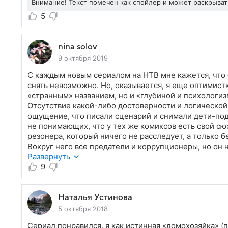
Внимание! Текст помечен как спойлер и может раскрыва
5
nina solov
9 октября 2019
С каждым новым сериалом на НТВ мне кажется, что
снять невозможно. Но, оказывается, я еще оптимист
«странным» названием, но и «глубиной и психологиз
Отсутствие какой-либо достоверности и логической
ощущение, что писали сценарий и снимали дети-под
не понимающих, что у тех же комиксов есть свой сю
резонера, который ничего не расследует, а только б
Вокруг него все предатели и коррупционеры, но он 
полиции. Все странные подставы и провалы операций
Развернуть
разборки с горами трупов как на земле, так и под во
9
кадрам сидения за рассматриванием фотографий. Ед
бессмысленный и беспомощный человек может побед
Наталья Устинова
5 октября 2018
Сериал понравился, я как истинная «домохозяйка» (