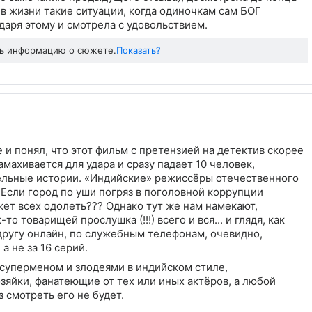
 в жизни такие ситуации, когда одиночкам сам БОГ
даря этому и смотрела с удовольствием.
ть информацию о сюжете.
Показать?
и понял, что этот фильм с претензией на детектив скорее
амахивается для удара и сразу падает 10 человек,
ельные истории. «Индийские» режиссёры отечественного
 Если город по уши погряз в поголовной коррупции
жет всех одолеть??? Однако тут же нам намекают,
то товарищей прослушка (!!!) всего и вся... и глядя, как
ругу онлайн, по служебным телефонам, очевидно,
а не за 16 серий.
суперменом и злодеями в индийском стиле,
озяйки, фанатеющие от тех или иных актёров, а любой
 смотреть его не будет.