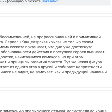
ть информацию о сюжете.
Показать?
 бессмысленней, не профессиональней и примитивней
ка. Сериал «Канцелярская крыса» не только своим
мом» сюжета показывает, что дно уже достигнуто.
 обоснованности действия и поступков героев вызывает
ростки, начитавшихся комиксов, но при этом
жет и принципы развития сюжета. Тут же некая фигура
егает из одного угла в другой и собирает неприятности.
ничего не видит, не замечает, как и предыдущий начальник
 его не смущают, он их не расследует, как и все массовые
дой, а вся его аналитическая работа сводится к нескольким
инственный интерес вызывает вопрос, как такой
ить всех плохих начальников и подчиненных в городе.
по замечанию предыдущего отзыва), досмотрела до конца