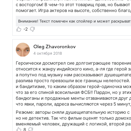
с восторгом! В чем-то этот товарищ прав, но бывают
помогает. Игра актеров на высоте, собственно благо
Внимание! Текст помечен как спойлер и может раскрыва
-2
Oleg Zhavoronkov
4 октября 2018
Героически досмотрел сие долгоиграющее творение 
относится к жанру индийского кино, а-ля где герой з
а попутно под музыку нам рассказывают душещипат
разлива просто превзошли все границы нелепостей.
и бандитизме, то каким образом герой-одиночка мо
что за его спиной всесильная ФСБ!! Пардон, но у этих-
бандюганы и продажные менты отзваниваются друг д
что явки, пароли, адреса вычисляются через 5 минут, 
Резюме: авторы сняли душещипательную историю с 
но не детектив. Так что фильм оценят только домох
вменяемый человек, дружащий с логикой, второй раз
8