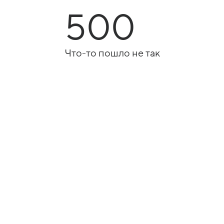
500
Что-то пошло не так