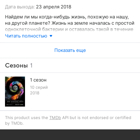
Дата выхода:
23 апреля 2018
Найдем ли мы когда-нибудь жизнь, похожую на нашу,
на другой планете? Жизнь на земле началась с простой
одноклеточной бактерии и оставалась такой в течение
почти двух миллиардов лет.
Читать полностью
Показать еще
Сезоны
1
1 сезон
10 серий
2018
This product uses the
TMDb
API but is not endorsed or certified
by TMDb.