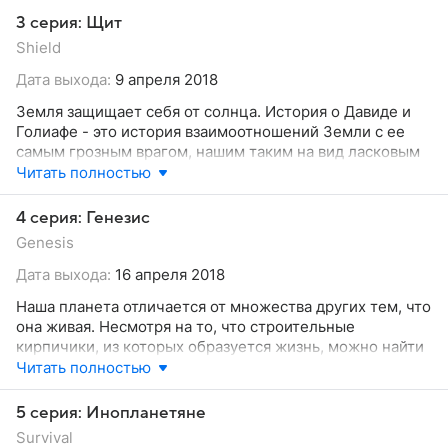
этом месте страшного и опасного космоса в результате
3 серия: Щит
серии случайных столкновений.
Shield
Дата выхода:
9 апреля 2018
Земля защищает себя от солнца. История о Давиде и
Голиафе - это история взаимоотношений Земли с ее
самым грозным врагом, нашим таким на вид ласковым
Солнцем.
Читать полностью
4 серия: Генезис
Genesis
Дата выхода:
16 апреля 2018
Наша планета отличается от множества других тем, что
она живая. Несмотря на то, что строительные
кирпичики, из которых образуется жизнь, можно найти
повсюду во вселенной, вероятность встретить жизнь на
Читать полностью
какой-либо планете чрезвычайно мала.
5 серия: Инопланетяне
Survival