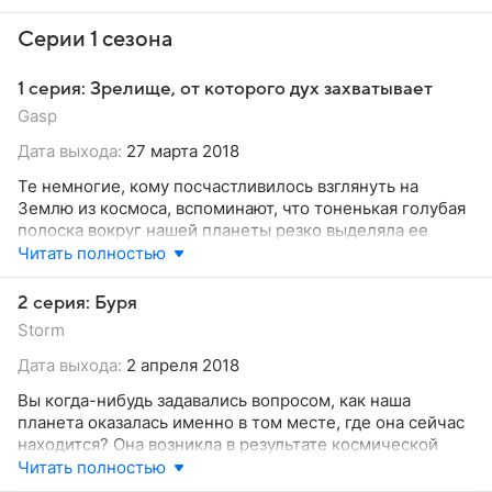
Серии 1 сезона
1 серия: Зрелище, от которого дух захватывает
Gasp
Дата выхода:
27 марта 2018
Те немногие, кому посчастливилось взглянуть на
Землю из космоса, вспоминают, что тоненькая голубая
полоска вокруг нашей планеты резко выделяла ее
среди всех других планет.
Читать полностью
2 серия: Буря
Storm
Дата выхода:
2 апреля 2018
Вы когда-нибудь задавались вопросом, как наша
планета оказалась именно в том месте, где она сейчас
находится? Она возникла в результате космической
бури и сформировалась после целой серии
Читать полностью
столкновений космических объектов. Мы оказались в