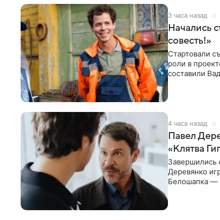
3 часа назад
Начались с
совесть!»
Стартовали съ
роли в проек
составили Вад
Светлана
4 часа назад
Павел Дере
«Клятва Ги
Завершились 
Деревянко игр
Белошапка — 
гениальности