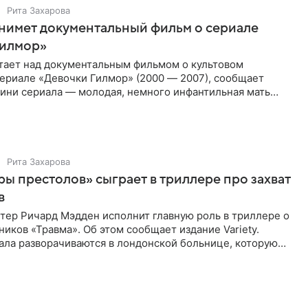
Рита Захарова
нимет документальный фильм о сериале
Гилмор»
тает над документальным фильмом о культовом
ериале «Девочки Гилмор» (2000 — 2007), сообщает
оини сериала — молодая, немного инфантильная мать
не по годам
Рита Захарова
ры престолов» сыграет в триллере про захват
в
тер Ричард Мэдден исполнит главную роль в триллере о
ников «Травма». Об этом сообщает издание Variety.
ала разворачиваются в лондонской больнице, которую