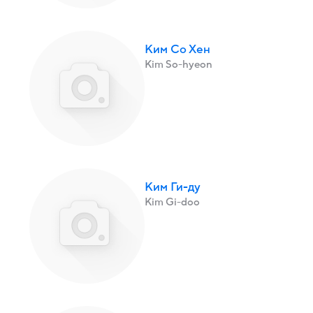
Ким Со Хен
Kim So-hyeon
Ким Ги-ду
Kim Gi-doo