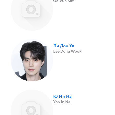
Go-eun Kim
Ли Дон Ук
Lee Dong Wook
Ю Ин На
Yoo In Na