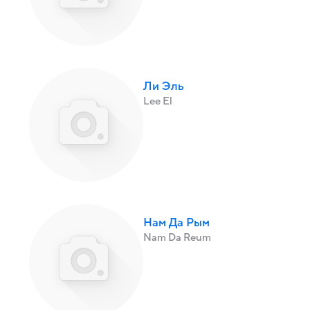
Ли Эль
Lee El
Нам Да Рым
Nam Da Reum