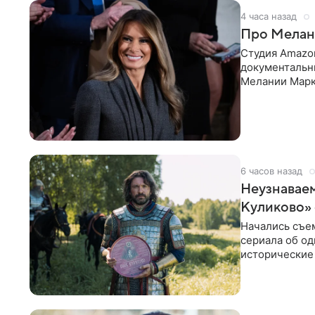
4 часа назад
Про Мелан
Студия Amazo
документальн
Мелании Марк 
America’s Voic
6 часов назад
Неузнаваем
Куликово»
Начались съе
сериала об од
исторические
исполнят Ант