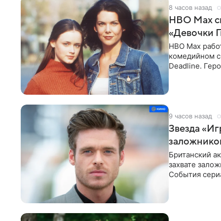
8 часов назад
HBO Max с
«Девочки 
HBO Max рабо
комедийном с
Deadline. Гер
Лорелай и ее 
9 часов назад
Звезда «Иг
заложнико
Британский ак
захвате залож
События сери
захватывают