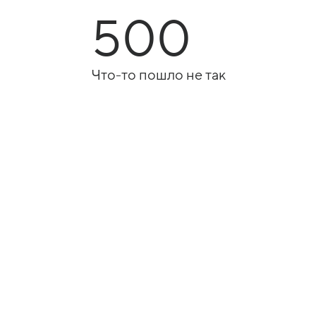
500
Что-то пошло не так