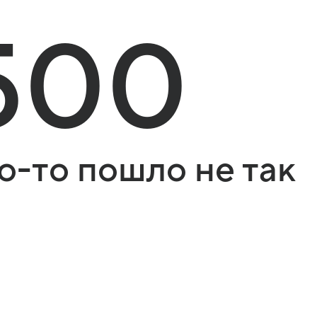
500
о-то пошло не так