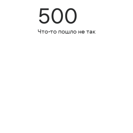
500
Что-то пошло не так