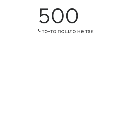
500
Что-то пошло не так