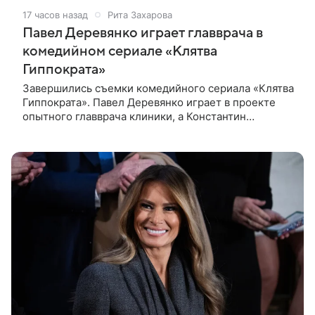
17 часов назад
Рита Захарова
Павел Деревянко играет главврача в
комедийном сериале «Клятва
Гиппократа»
Завершились съемки комедийного сериала «Клятва
Гиппократа». Павел Деревянко играет в проекте
опытного главврача клиники, а Константин
Белошапка — молодого хирурга. Виктор Живых
уверен в своей гениальности