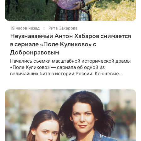
19 часов назад
Рита Захарова
Неузнаваемый Антон Хабаров снимается
в сериале «Поле Куликово» с
Добронравовым
Начались съемки масштабной исторической драмы
«Поле Куликово» — сериала об одной из
величайших битв в истории России. Ключевые
исторические роли — Дмитрия Донского и Сергия
Радонежского — исполнят Антон Хабаров