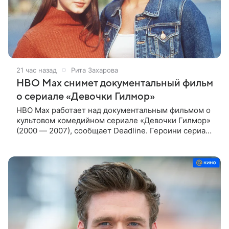
21 час назад
Рита Захарова
HBO Max снимет документальный фильм
о сериале «Девочки Гилмор»
HBO Max работает над документальным фильмом о
культовом комедийном сериале «Девочки Гилмор»
(2000 — 2007), сообщает Deadline. Героини сериала
— молодая, немного инфантильная мать Лорелай и
ее не по годам