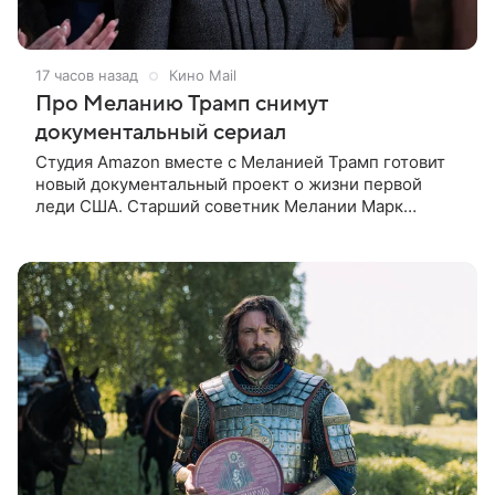
17 часов назад
Кино Mail
Про Меланию Трамп снимут
документальный сериал
Студия Amazon вместе с Меланией Трамп готовит
новый документальный проект о жизни первой
леди США. Старший советник Мелании Марк
Бекман рассказал об этом в эфире программы Real
America’s Voice. По словам