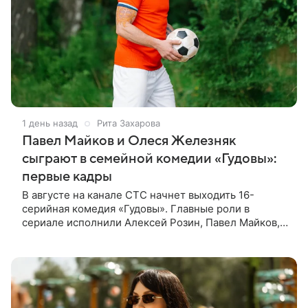
1 день назад
Рита Захарова
Павел Майков и Олеся Железняк
сыграют в семейной комедии «Гудовы»:
первые кадры
В августе на канале СТС начнет выходить 16-
серийная комедия «Гудовы». Главные роли в
сериале исполнили Алексей Розин, Павел Майков,
Владислав Прохоров и Олеся Железняк. За
режиссуру отвечали Дмитрий Дьяченко и