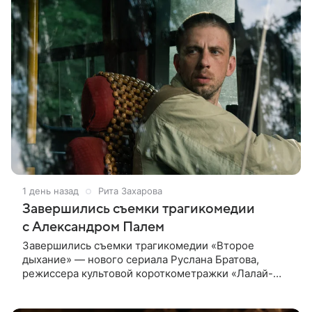
1 день назад
Рита Захарова
Завершились съемки трагикомедии
с Александром Палем
Завершились съемки трагикомедии «Второе
дыхание» — нового сериала Руслана Братова,
режиссера культовой короткометражки «Лалай-
Балалай» и фильма «Экспресс». Главную роль —
бывшего спортсмена, попавшего в рехаб —