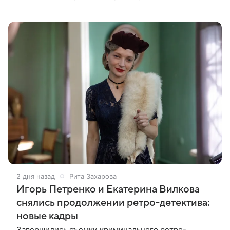
роли в проекте исполнили Артем Кошман, Полина
Гухман, Никита Кологривый.
2 дня назад
Рита Захарова
Игорь Петренко и Екатерина Вилкова
снялись продолжении ретро-детектива:
новые кадры
Завершились съемки криминального ретро-