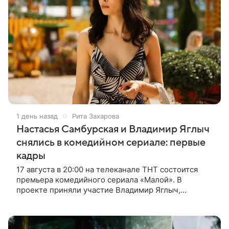
1 день назад
Рита Захарова
Настасья Самбурская и Владимир Яглыч
снялись в комедийном сериале: первые
кадры
17 августа в 20:00 на телеканале ТНТ состоится
премьера комедийного сериала «Малой». В
проекте приняли участие Владимир Яглыч,
Тимофей Кочнев и Настасья Самбурская. В центре
сюжета — двое полицейских из одного