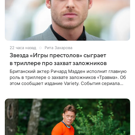
22 часа назад
Рита Захарова
Звезда «Игры престолов» сыграет
в триллере про захват заложников
Британский актер Ричард Мэдден исполнит главную
роль в триллере о захвате заложников «Травма». Об
этом сообщает издание Variety. События сериала
разворачиваются в лондонской больнице, которую
захватывают