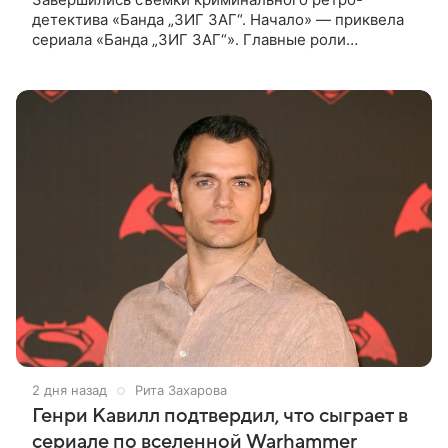
детектива «Банда „ЗИГ ЗАГ“. Начало» — приквела
сериала «Банда „ЗИГ ЗАГ“». Главные роли
исполнили Игорь Петренко, Павел Трубинер,
Екатерина Вилкова, Дмитрий Куличков и
2 дня назад
Рита Захарова
Генри Кавилл подтвердил, что сыграет в
сериале по вселенной Warhammer