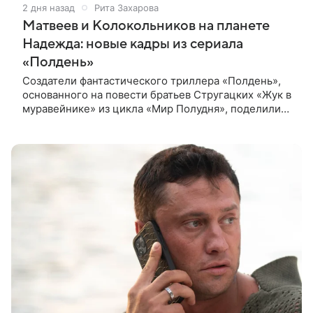
2 дня назад
Рита Захарова
Матвеев и Колокольников на планете
Надежда: новые кадры из сериала
«Полдень»
Создатели фантастического триллера «Полдень»,
основанного на повести братьев Стругацких «Жук в
муравейнике» из цикла «Мир Полудня», поделились
свежими кадрами с ключевыми героями —
Максимом Каммерером в