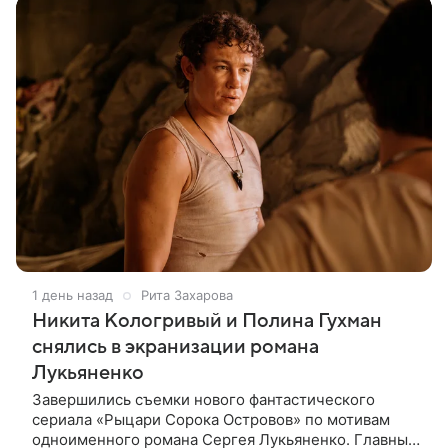
1 день назад
Рита Захарова
Никита Кологривый и Полина Гухман
снялись в экранизации романа
Лукьяненко
Завершились съемки нового фантастического
сериала «Рыцари Сорока Островов» по мотивам
одноименного романа Сергея Лукьяненко. Главные