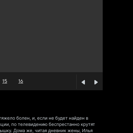
15
16
яжело болен, и, если не будет найден в
ции, по телевидению беспрестанно крутят
ышку. Дома же, читая дневник жены, Илья