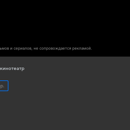
Телепрограмма
Звезды
льмов и сериалов, не сопровождается рекламой.
кинотеатр
 р.