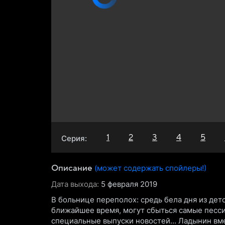
1
2
3
4
5
Серия:
(может содержать спойлеры!)
Описание
Дата выхода:
5 февраля 2019
В больнице переполох: средь бела дня из дет
ближайшее время, могут сбыться самые песс
специальные выпуски новостей... Ладынин вм