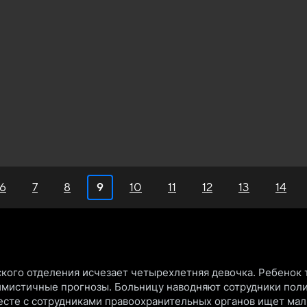
6
7
8
9
10
11
12
13
14
ского отделения исчезает четырехлетняя девочка. Ребенок т
имистичные прогнозы. Больницу наводняют сотрудники поли
есте с сотрудниками правоохранительных органов ищет мал