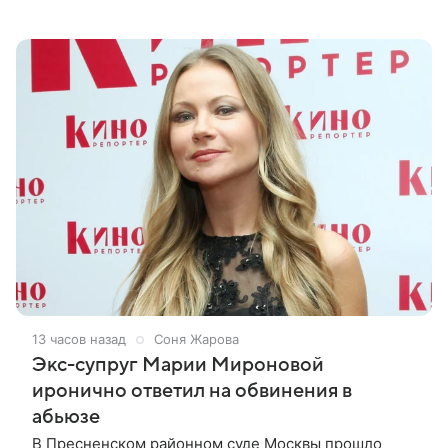
сериале AMC, в основу сценария которого ляжет
роман американской писательницы
13 часов назад
Соня Жарова
Экс-супруг Марии Мироновой
иронично ответил на обвинения в
абьюзе
В Пресненском районном суде Москвы прошло