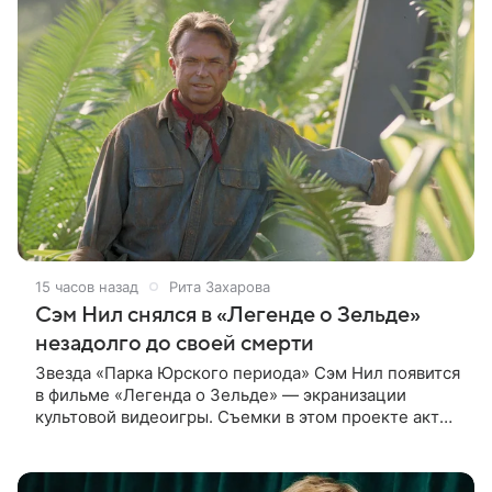
15 часов назад
Рита Захарова
Сэм Нил снялся в «Легенде о Зельде»
незадолго до своей смерти
Звезда «Парка Юрского периода» Сэм Нил появится
в фильме «Легенда о Зельде» — экранизации
культовой видеоигры. Съемки в этом проекте актер
завершил незадолго до ухода из жизни, сообщает
Deadline. События фильма