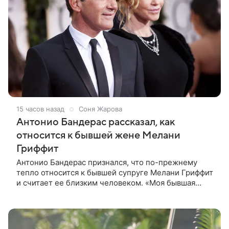
15 часов назад
Соня Жарова
Антонио Бандерас рассказал, как
относится к бывшей жене Мелани
Гриффит
Антонио Бандерас признался, что по-прежнему
тепло относится к бывшей супруге Мелани Гриффит
и считает ее близким человеком. «Моя бывшая
жена если и не мой лучший друг, то один из
лучших», — отметил актер. По