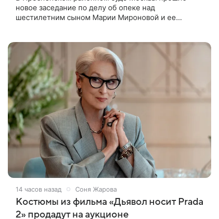
новое заседание по делу об опеке над
шестилетним сыном Марии Мироновой и ее
бывшего мужа Андрея Сороки, — сообщает Super.
Миронова на заседании не появилась. Адвокаты
14 часов назад
Соня Жарова
Костюмы из фильма «Дьявол носит Prada
2» продадут на аукционе