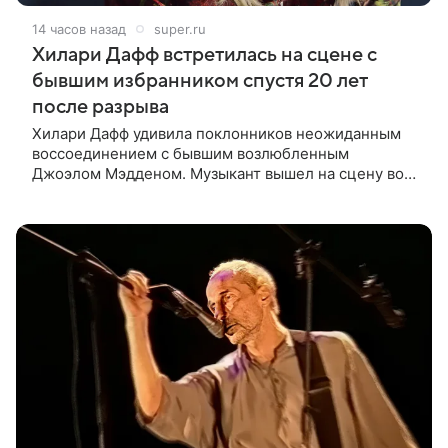
14 часов назад
super.ru
Хилари Дафф встретилась на сцене с
бывшим избранником спустя 20 лет
после разрыва
Хилари Дафф удивила поклонников неожиданным
воссоединением с бывшим возлюбленным
Джоэлом Мэдденом. Музыкант вышел на сцену во
время концерта певицы в Нью-Йорке в рамках ее
мирового тура «The Lucky Me» — спустя