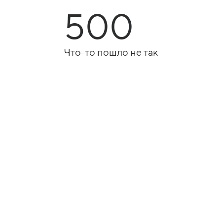
500
Что-то пошло не так