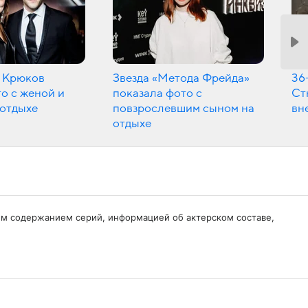
 Крюков
Звезда «Метода Фрейда»
36
о с женой и
показала фото с
Ст
 отдыхе
повзрослевшим сыном на
вн
отдыхе
тким содержанием серий, информацией об актерском составе,