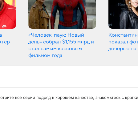
а
«Человек-паук: Новый
Константин
ктер
день» собрал $1,155 млрд и
показал фот
стал самым кассовым
дочерью на
фильмом года
мотрите все серии подряд в хорошем качестве, знакомьтесь с кра