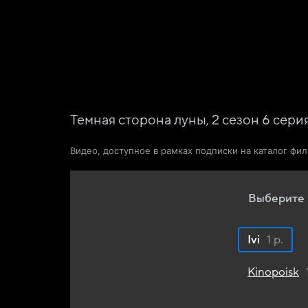
Фильмы
Сериалы
Новости и статьи
Темная сторона луны,
2
сезон
6
сери
Видео, доступное в рамках подписки на каталог фи
Выберите 
Ivi
1 р.
Kinopoisk