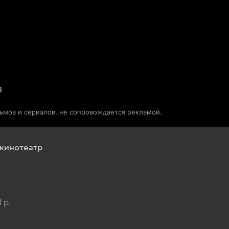
Телепрограмма
Звезды
я
льмов и сериалов, не сопровождается рекламой.
кинотеатр
1 р.