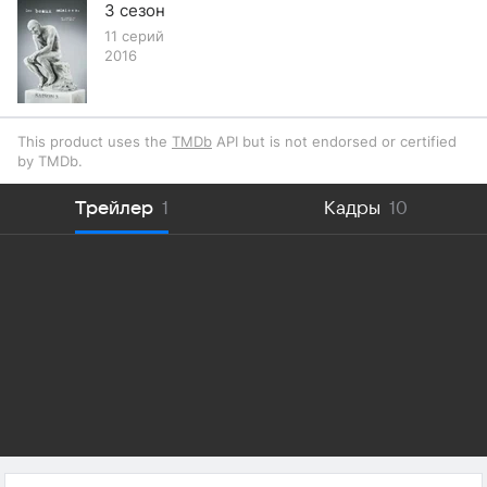
3 сезон
11 серий
2016
This product uses the
TMDb
API but is not endorsed or certified
by TMDb.
Трейлер
1
Кадры
10