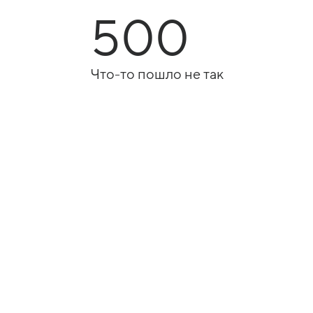
500
Что-то пошло не так