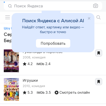
Поиск Яндекса
Фильмы онлайн
Поиск Яндекса с Алисой AI
Найдёт ответ, картинку или видео —
Шоу Гертруды Берг
быстро и точно
Сериалы, похожие на «Шоу Гертруды
Берг»
Попробовать
Гуманоиды в Королёве
2008, комедия
4.2
2.4
IMDb
Игрушки
2010, комедия
5.3
3.5
Смотреть онлайн
IMDb