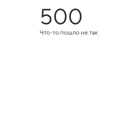
500
Что-то пошло не так