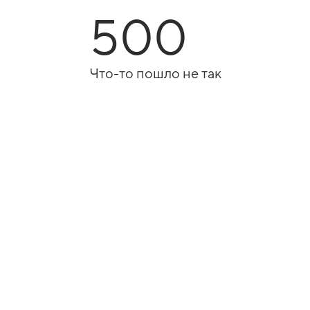
500
Что-то пошло не так