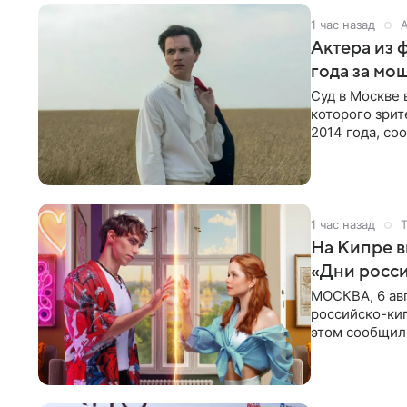
1 час назад
Актера из 
года за мо
Суд в Москве 
которого зрит
2014 года, со
виновным в
1 час назад
На Кипре 
«Дни росс
МОСКВА, 6 ав
российско-кип
этом сообщил
культуры в Ни