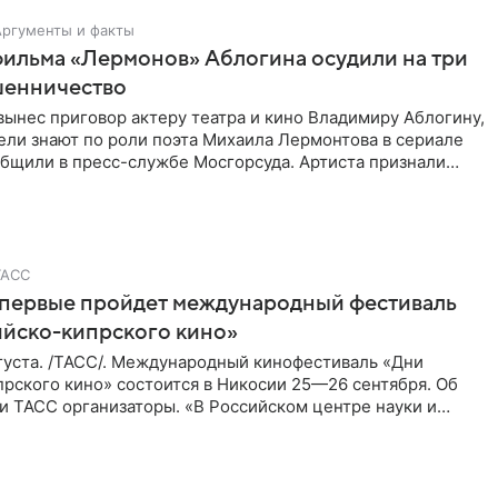
Аргументы и факты
фильма «Лермонов» Аблогина осудили на три
шенничество
вынес приговор актеру театра и кино Владимиру Аблогину,
ели знают по роли поэта Михаила Лермонтова в сериале
общили в пресс-службе Мосгорсуда. Артиста признали
ТАСС
впервые пройдет международный фестиваль
ийско-кипрского кино»
густа. /ТАСС/. Международный кинофестиваль «Дни
рского кино» состоится в Никосии 25—26 сентября. Об
и ТАСС организаторы. «В Российском центре науки и
косии