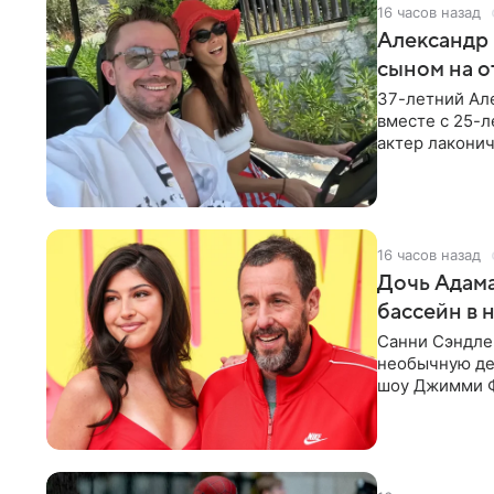
16 часов назад
Александр 
сыном на о
37-летний Ал
вместе с 25-
актер лаконич
делают селфи
16 часов назад
Дочь Адама
бассейн в 
Санни Сэндлер
необычную дет
шоу Джимми Ф
снимает носк