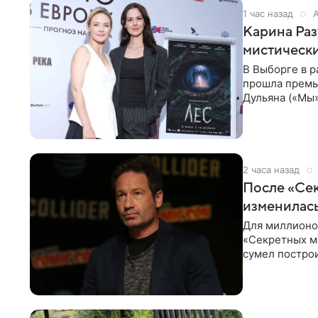
1 час назад
Карина Раз
мистически
В Выборге в р
прошла премь
Дульяна («Мы
съемочной
2 часа назад
После «Сек
изменилась
Для миллионов
«Секретных м
сумел построи
профессиях.