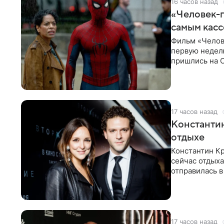
16 часов назад
«Человек-п
самым кас
Фильм «Челов
первую неделю
пришлись на С
самым
17 часов назад
Константин
отдыхе
Константин Кр
сейчас отдыха
отправилась в
показала в со
17 часов назад