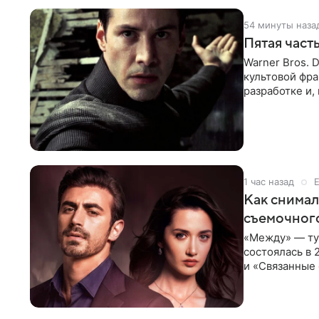
54 минуты наза
Пятая част
Warner Bros. 
культовой фр
разработке и,
в отчете
1 час назад
Как снимал
съемочног
«Между» — ту
состоялась в 
и «Связанные 
возвращается