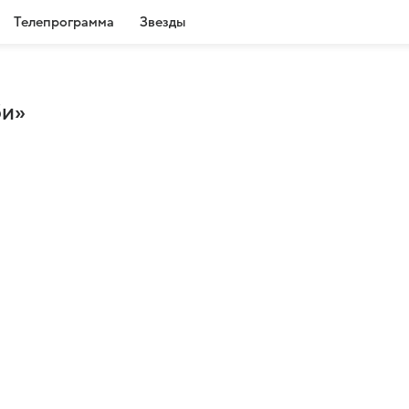
Телепрограмма
Звезды
би»