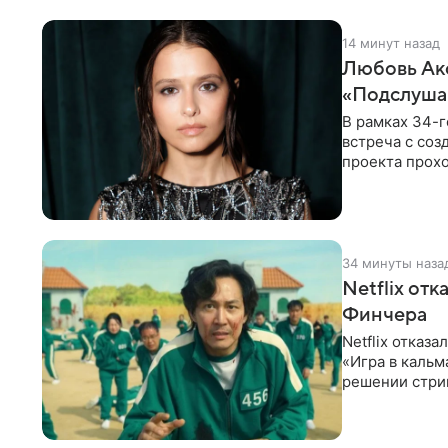
14 минут назад
Любовь Акс
«Подслуша
В рамках 34-г
встреча с со
проекта прохо
Выборге» —
34 минуты наза
Netflix от
Финчера
Netflix отказ
«Игра в кальм
решении стрим
расширении