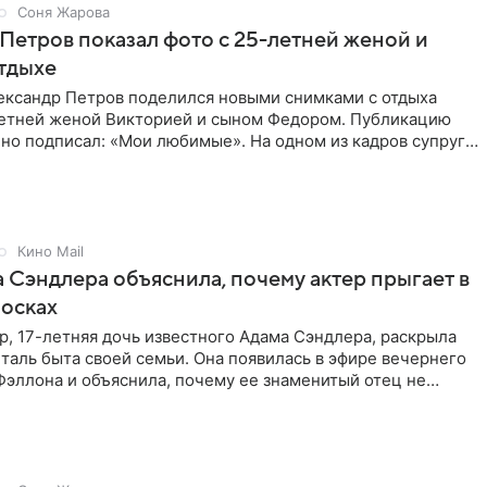
Соня Жарова
Петров показал фото с 25-летней женой и
тдыхе
ександр Петров поделился новыми снимками с отдыха
летней женой Викторией и сыном Федором. Публикацию
но подписал: «Мои любимые». На одном из кадров супруги
,
Кино Mail
 Сэндлера объяснила, почему актер прыгает в
носках
, 17-летняя дочь известного Адама Сэндлера, раскрыла
аль быта своей семьи. Она появилась в эфире вечернего
эллона и объяснила, почему ее знаменитый отец не
и