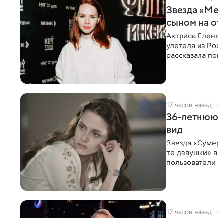
Звезда «Ме
сыном на о
Актриса Елена
улетела из Ро
рассказала по
17 часов назад
36-летнюю
вид
Звезда «Суме
те девушки» 
пользователи 
изменилась с
17 часов назад