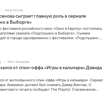
Анна Гоголь
енова сыграет главную роль в сериале
но в Выборге»
о фестиваля российского кино «Окно в Европу» состоялась
здателями сериала «Подслушано в Выборге». Съемки
дят в городе одновременно с фестивалем. «Подслушано в
д
Рита Захарова
казался от спин-оффа «Игры в кальмара» Дэвида
ался от англоязычного спин-оффа «Игры в кальмара». Сериал
ара: Америка» должен был снимать Дэвид Финчер. О
ингового гиганта сообщает The Playlist. О возможном