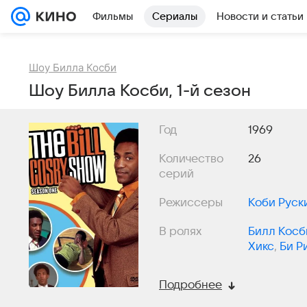
Фильмы
Сериалы
Новости и статьи
Шоу Билла Косби
Шоу Билла Косби, 1-й сезон
Год
1969
Количество
26
серий
Режиссеры
Коби Руск
В ролях
Билл Косб
Хикс
,
Би Р
Подробнее