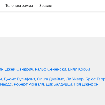
Телепрограмма
Звезды
ин
,
Джей Сэндрич
,
Ральф Сененски
,
Билл Косби
и
,
Джойс Булифэнт
,
Ольга Джеймс
,
Ли Уивер
,
Брюс Гар
ичардс
,
Роберт Роквэлл
,
Дик Балдуцци
,
Пол Джексон