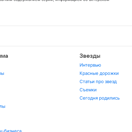
мма
Звезды
Интервью
лы
Красные дорожки
Статьи про звезд
Съемки
Сегодня родились
лы
у-бизнеса