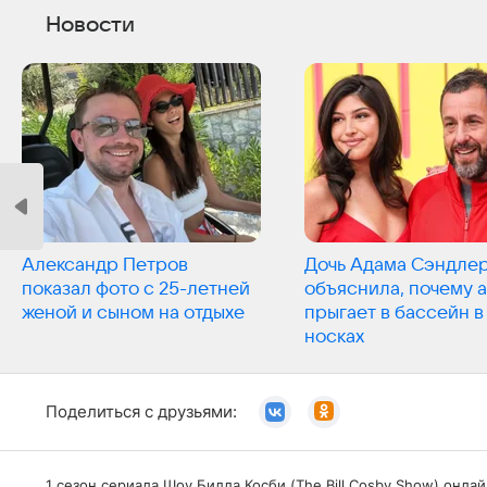
Новости
Александр Петров
Дочь Адама Сэндле
показал фото с 25-летней
объяснила, почему 
женой и сыном на отдыхе
прыгает в бассейн в
носках
Поделиться с друзьями:
1 сезон сериала Шоу Билла Косби (The Bill Cosby Show) онл