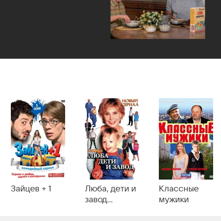
Зайцев + 1
Люба, дети и
Классные
завод…
мужики