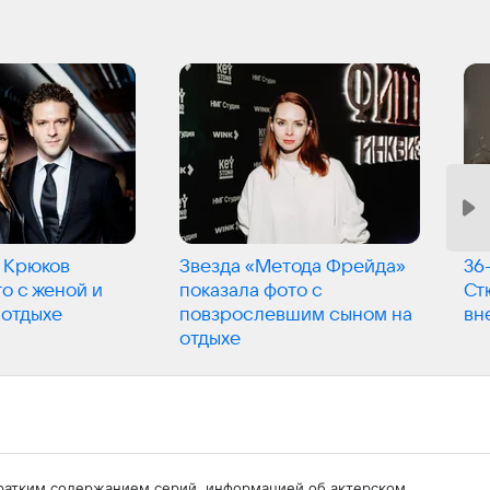
 Крюков
Звезда «Метода Фрейда»
36
о с женой и
показала фото с
Ст
 отдыхе
повзрослевшим сыном на
вн
отдыхе
с кратким содержанием серий, информацией об актерском