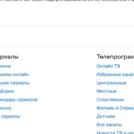
риалы
Телепрогра
винки
Онлайн ТВ
иалы онлайн
Избранные кана
чшие сериалы
Центральные
дборки
Местные
ендарь сериалов
Спортивные
лешоу
Фильмы и Сериа
 сериалы
Детские
Все каналы
Новости ТВ и шо