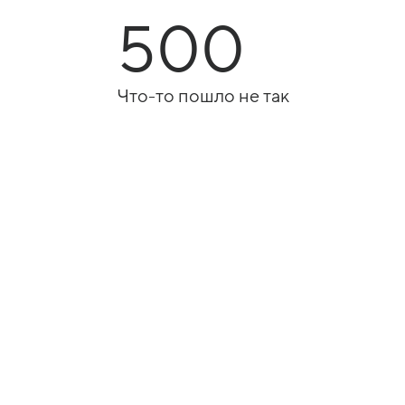
500
Что-то пошло не так