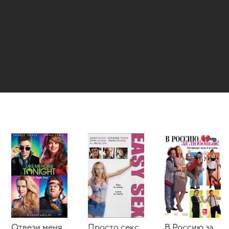
Отвези меня
Просто секс
В Россию за