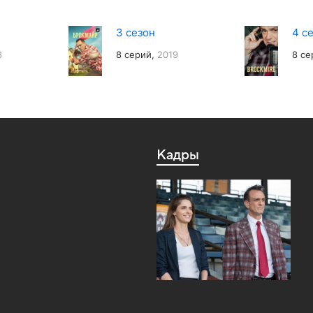
3 сезон
4 с
8
8 серий,
2019
8 се
Кадры