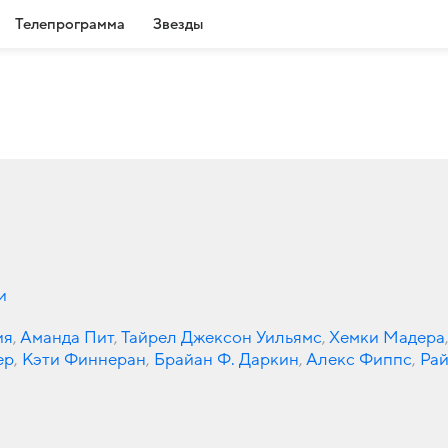
Телепрограмма
Звезды
и
ия
,
Аманда Пит
,
Тайрел Джексон Уильямс
,
Хемки Мадера
ер
,
Кэти Финнеран
,
Брайан Ф. Даркин
,
Алекс Фиппс
,
Ра