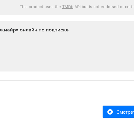
This product uses the
TMDb
API but is not endorsed or cert
окмайр» онлайн по подписке
Смотре