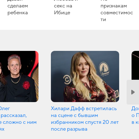
сделаем
секс на
признакам
ребенка
Ибице
совместимос
ти
Олег
Хилари Дафф встретилась
До
рассказал,
на сцене с бывшим
о 
е сложно с ним
избранником спустя 20 лет
в 
ях
после разрыва