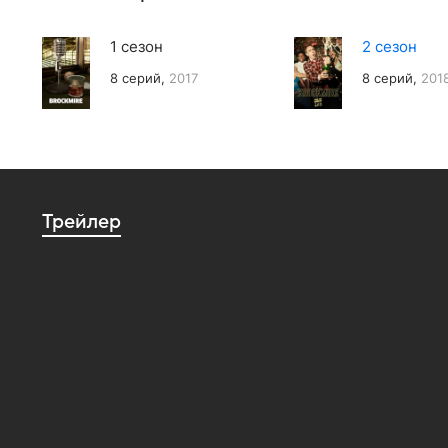
1 сезон
2 сезон
8 серий,
2017
8 серий,
201
Трейлер