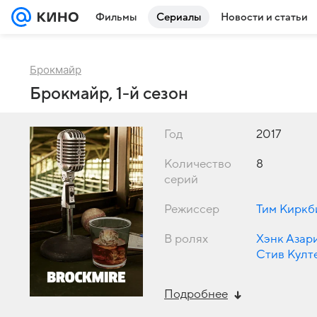
Фильмы
Сериалы
Новости и статьи
Брокмайр
Брокмайр, 1-й сезон
Год
2017
Количество
8
серий
Режиссер
Тим Киркб
В ролях
Хэнк Азар
Стив Култ
Подробнее