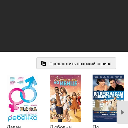
Предложить похожий сериал
Давай
Любовь и
По