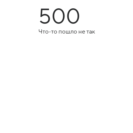
500
Что-то пошло не так