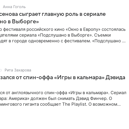
Анна Гоголь
енова сыграет главную роль в сериале
но в Выборге»
о фестиваля российского кино «Окно в Европу» состоялась
здателями сериала «Подслушано в Выборге». Съемки
дят в городе одновременно с фестивалем. «Подслушано в
Рита Захарова
казался от спин-оффа «Игры в кальмара» Дэвида
ался от англоязычного спин-оффа «Игры в кальмара». Сериал
ара: Америка» должен был снимать Дэвид Финчер. О
ингового гиганта сообщает The Playlist. О возможном