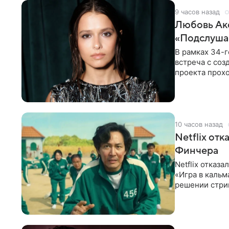
9 часов назад
Любовь Акс
«Подслуша
В рамках 34-г
встреча с со
проекта прохо
Выборге» —
10 часов назад
Netflix от
Финчера
Netflix отказ
«Игра в кальм
решении стрим
расширении