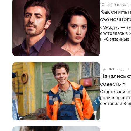
10 часов назад
Как снимал
съемочног
«Между» — ту
состоялась в 
и «Связанные 
возвращается
1 день назад
Начались с
совесть!»
Стартовали съ
роли в проек
составили Вад
Светлана