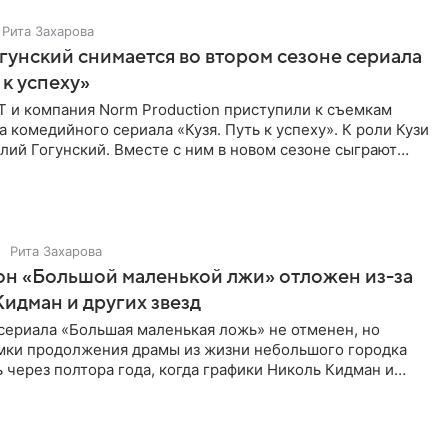
Рита Захарова
гунский снимается во втором сезоне сериала
 к успеху»
Т и компания Norm Production приступили к съемкам
а комедийного сериала «Кузя. Путь к успеху». К роли Кузи
лий Гогунский. Вместе с ним в новом сезоне сыграют
Рита Захарова
он «Большой маленькой лжи» отложен из-за
Кидман и других звезд
сериала «Большая маленькая ложь» не отменен, но
мки продолжения драмы из жизни небольшого городка
 через полтора года, когда графики Николь Кидман и
 совпадут.