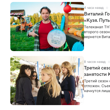
4 часа назад
Виталий Го
«Кузя. Путь
Телеканал ТН
второго сезон
вернется Вита
Денис Бузин,
8 часов назад
Третий сез
занятости 
Третий сезон 
отложен. Съе
начнутся лишь
других актрис