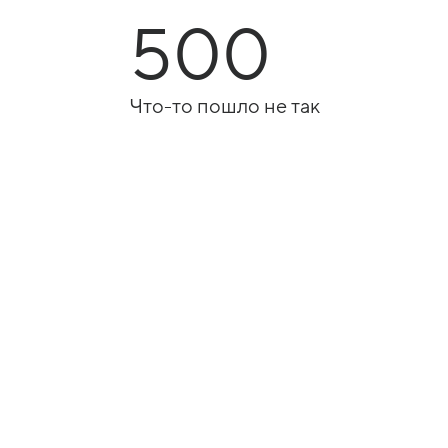
500
Что-то пошло не так