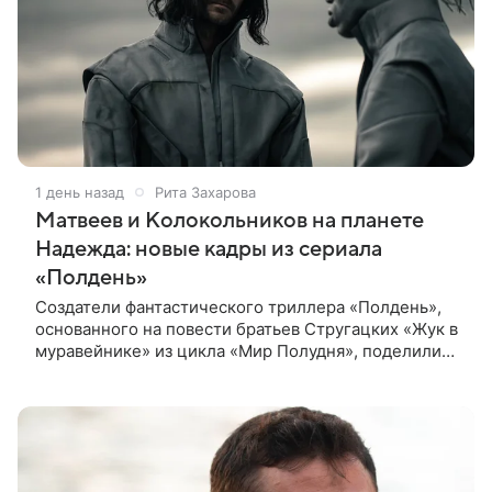
1 день назад
Рита Захарова
Матвеев и Колокольников на планете
Надежда: новые кадры из сериала
«Полдень»
Создатели фантастического триллера «Полдень»,
основанного на повести братьев Стругацких «Жук в
муравейнике» из цикла «Мир Полудня», поделились
свежими кадрами с ключевыми героями —
Максимом Каммерером в