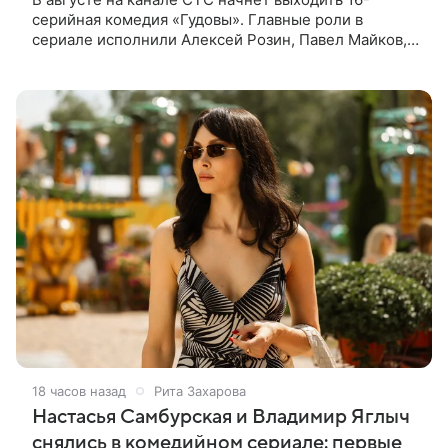
серийная комедия «Гудовы». Главные роли в
сериале исполнили Алексей Розин, Павел Майков,
Владислав Прохоров и Олеся Железняк. За
режиссуру отвечали Дмитрий Дьяченко и
18 часов назад
Рита Захарова
Настасья Самбурская и Владимир Яглыч
снялись в комедийном сериале: первые