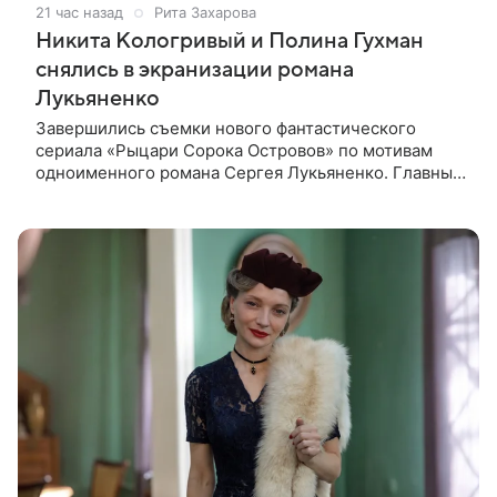
21 час назад
Рита Захарова
Никита Кологривый и Полина Гухман
снялись в экранизации романа
Лукьяненко
Завершились съемки нового фантастического
сериала «Рыцари Сорока Островов» по мотивам
одноименного романа Сергея Лукьяненко. Главные
роли в проекте исполнили Артем Кошман, Полина
Гухман, Никита Кологривый.