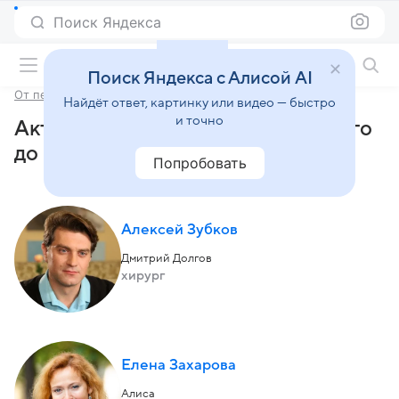
Поиск Яндекса
Фильмы онлайн
Поиск Яндекса с Алисой AI
От первого до последнего слова
Найдёт ответ, картинку или видео — быстро
и точно
Актеры и роли сериала «От первого
до последнего слова» (2016)
Попробовать
Алексей Зубков
Дмитрий Долгов
хирург
Елена Захарова
Алиса