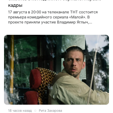
кадры
17 августа в 20:00 на телеканале ТНТ состоится
премьера комедийного сериала «Малой». В
проекте приняли участие Владимир Яглыч,
Тимофей Кочнев и Настасья Самбурская. В центре
сюжета — двое полицейских из одного
18 часов назад
Рита Захарова