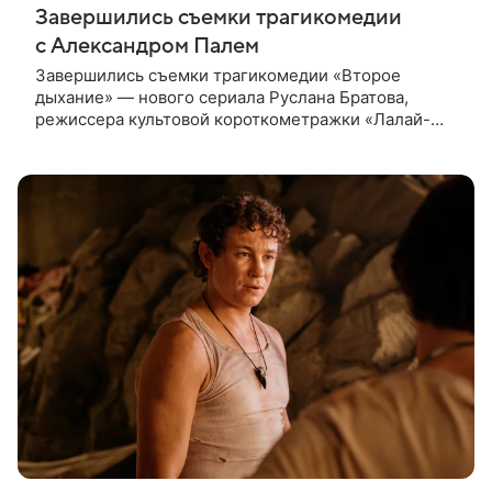
Завершились съемки трагикомедии
с Александром Палем
Завершились съемки трагикомедии «Второе
дыхание» — нового сериала Руслана Братова,
режиссера культовой короткометражки «Лалай-
Балалай» и фильма «Экспресс». Главную роль —
бывшего спортсмена, попавшего в рехаб —