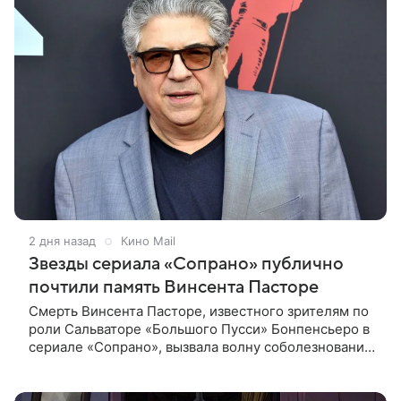
2 дня назад
Кино Mail
Звезды сериала «Сопрано» публично
почтили память Винсента Пасторе
Смерть Винсента Пасторе, известного зрителям по
роли Сальваторе «Большого Пусси» Бонпенсьеро в
сериале «Сопрано», вызвала волну соболезнований
со стороны его коллег по съемочной площадке.
Иди Фалько,