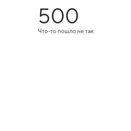
500
Что-то пошло не так