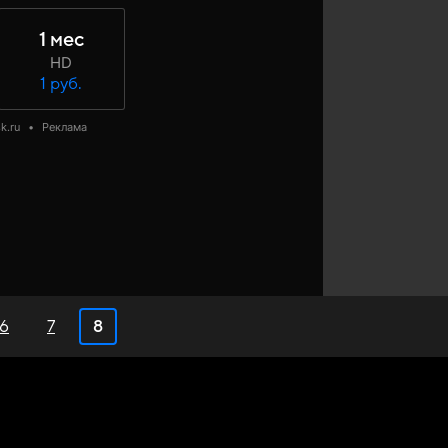
1 мес
HD
1 руб.
k.ru
•
Реклама
6
7
8