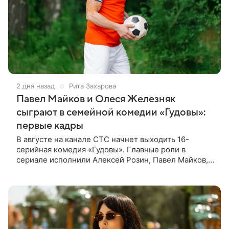
2 дня назад
Рита Захарова
Павел Майков и Олеся Железняк
сыграют в семейной комедии «Гудовы»:
первые кадры
В августе на канале СТС начнет выходить 16-
серийная комедия «Гудовы». Главные роли в
сериале исполнили Алексей Розин, Павел Майков,
Владислав Прохоров и Олеся Железняк. За
режиссуру отвечали Дмитрий Дьяченко и