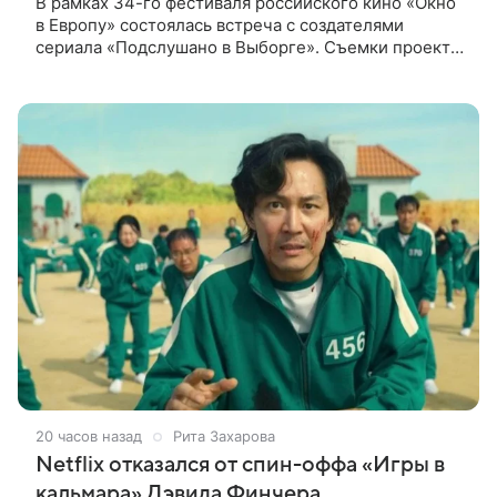
В рамках 34-го фестиваля российского кино «Окно
в Европу» состоялась встреча с создателями
сериала «Подслушано в Выборге». Съемки проекта
проходят в городе одновременно с фестивалем.
«Подслушано в Выборге» —
20 часов назад
Рита Захарова
Netflix отказался от спин-оффа «Игры в
кальмара» Дэвида Финчера