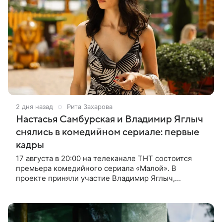
2 дня назад
Рита Захарова
Настасья Самбурская и Владимир Яглыч
снялись в комедийном сериале: первые
кадры
17 августа в 20:00 на телеканале ТНТ состоится
премьера комедийного сериала «Малой». В
проекте приняли участие Владимир Яглыч,
Тимофей Кочнев и Настасья Самбурская. В центре
сюжета — двое полицейских из одного