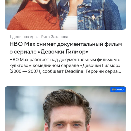
1 день назад
Рита Захарова
HBO Max снимет документальный фильм
о сериале «Девочки Гилмор»
HBO Max работает над документальным фильмом о
культовом комедийном сериале «Девочки Гилмор»
(2000 — 2007), сообщает Deadline. Героини сериала
— молодая, немного инфантильная мать Лорелай и
ее не по годам