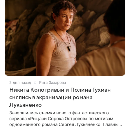
2 дня назад
Рита Захарова
Никита Кологривый и Полина Гухман
снялись в экранизации романа
Лукьяненко
Завершились съемки нового фантастического
сериала «Рыцари Сорока Островов» по мотивам
одноименного романа Сергея Лукьяненко. Главные