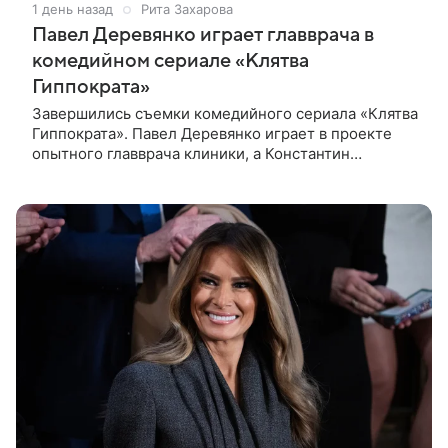
1 день назад
Рита Захарова
Павел Деревянко играет главврача в
комедийном сериале «Клятва
Гиппократа»
Завершились съемки комедийного сериала «Клятва
Гиппократа». Павел Деревянко играет в проекте
опытного главврача клиники, а Константин
Белошапка — молодого хирурга. Виктор Живых
уверен в своей гениальности