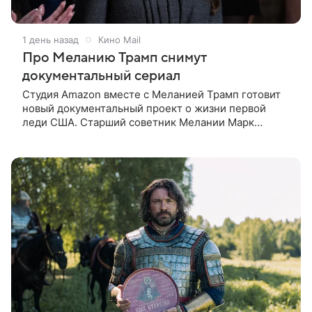
1 день назад
Кино Mail
Про Меланию Трамп снимут
документальный сериал
Студия Amazon вместе с Меланией Трамп готовит
новый документальный проект о жизни первой
леди США. Старший советник Мелании Марк
Бекман рассказал об этом в эфире программы Real
America’s Voice. По словам