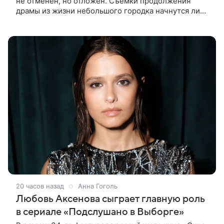
не отменен, но отложен. Съемки продолжения
драмы из жизни небольшого городка начнутся лишь
через полтора года, когда графики Николь Кидман и
других актрис совпадут.
20 часов назад
Анна Гоголь
Любовь Аксенова сыграет главную роль
в сериале «Подслушано в Выборге»