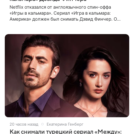
Netflix отказался от англоязычного спин-оффа
«Игры в кальмара». Сериал «Игра в кальмара:
Америка» должен был снимать Дэвид Финчер. О
решении стримингового гиганта сообщает The
Playlist. О возможном расширении
20 часов назад
Екатерина Генберг
Как снимали турецкий сериал «Между»: