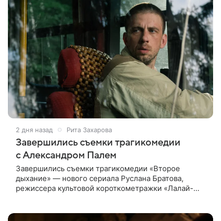
2 дня назад
Рита Захарова
Завершились съемки трагикомедии
с Александром Палем
Завершились съемки трагикомедии «Второе
дыхание» — нового сериала Руслана Братова,
режиссера культовой короткометражки «Лалай-
Балалай» и фильма «Экспресс». Главную роль —
бывшего спортсмена, попавшего в рехаб —