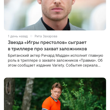
1 день назад
Рита Захарова
Звезда «Игры престолов» сыграет
в триллере про захват заложников
Британский актер Ричард Мэдден исполнит главную
роль в триллере о захвате заложников «Травма». Об
этом сообщает издание Variety. События сериала
разворачиваются в лондонской больнице, которую
захватывают