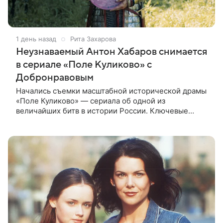
1 день назад
Рита Захарова
Неузнаваемый Антон Хабаров снимается
в сериале «Поле Куликово» с
Добронравовым
Начались съемки масштабной исторической драмы
«Поле Куликово» — сериала об одной из
величайших битв в истории России. Ключевые
исторические роли — Дмитрия Донского и Сергия
Радонежского — исполнят Антон Хабаров