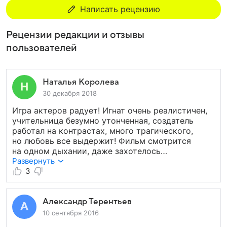
Написать рецензию
Рецензии редакции и отзывы
пользователей
Наталья Королева
30 декабря 2018
Игра актеров радует! Игнат очень реалистичен,
учительница безумно утонченная, создатель
работал на контрастах, много трагического,
но любовь все выдержит! Фильм смотрится
на одном дыхании, даже захотелось
продолжения, только его не будет,
Развернуть
да и красивую чистую любовь режиссер уже
3
показал! Всем приятного просмотра.
Александр Терентьев
10 сентября 2016