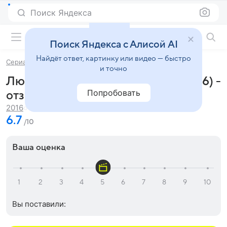
Поиск Яндекса
Фильмы онлайн
Поиск Яндекса с Алисой AI
Найдёт ответ, картинку или видео — быстро
Сериалы
Любимая учительница
и точно
Любимая учительница (сериал 2016) -
Попробовать
отзывы и рецензии
42 мин.
2016
6.7
/10
Ваша оценка
Вы поставили: