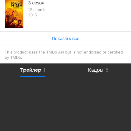
3 сезон
12 серий
2015
Показать все
This product uses the
TMDb
API but is not endorsed or certified
by TMDb.
Трейлер
1
Кадры
5