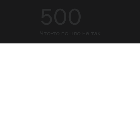
500
Что-то пошло не так