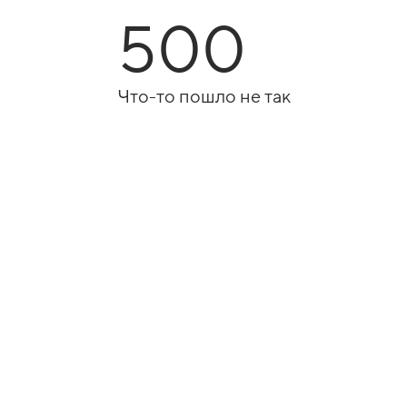
500
Что-то пошло не так