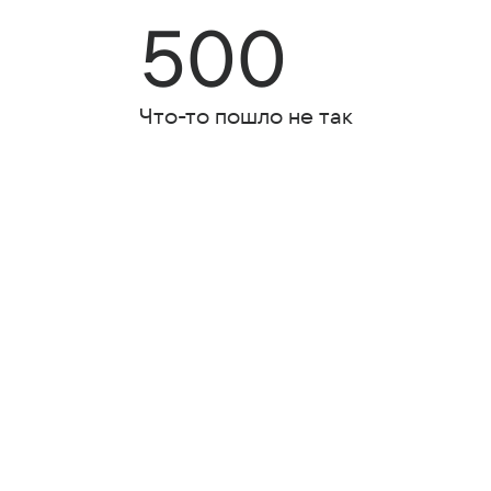
500
Что-то пошло не так