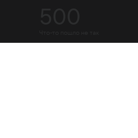
500
Что-то пошло не так