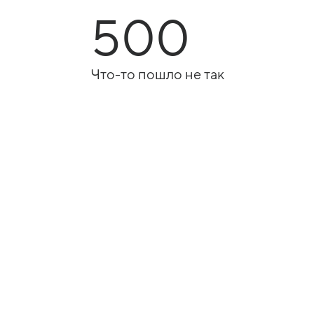
500
Что-то пошло не так